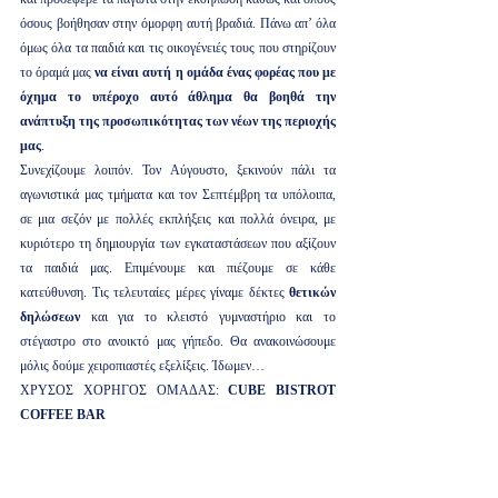
όσους βοήθησαν στην όμορφη αυτή βραδιά. Πάνω απ’ όλα 
όμως όλα τα παιδιά και τις οικογένειές τους που στηρίζουν 
το όραμά μας 
να είναι αυτή η ομάδα ένας φορέας που με 
όχημα το υπέροχο αυτό άθλημα θα βοηθά την 
ανάπτυξη της προσωπικότητας των νέων της περιοχής 
μας
.
Συνεχίζουμε λοιπόν. Τον Αύγουστο, ξεκινούν πάλι τα 
αγωνιστικά μας τμήματα και τον Σεπτέμβρη τα υπόλοιπα, 
σε μια σεζόν με πολλές εκπλήξεις και πολλά όνειρα, με 
κυριότερο τη δημιουργία των εγκαταστάσεων που αξίζουν 
τα παιδιά μας. Επιμένουμε και πιέζουμε σε κάθε 
κατεύθυνση. Τις τελευταίες μέρες γίναμε δέκτες 
θετικών 
δηλώσεων
 και για το κλειστό γυμναστήριο και το 
στέγαστρο στο ανοικτό μας γήπεδο. Θα ανακοινώσουμε 
μόλις δούμε χειροπιαστές εξελίξεις. Ίδωμεν…
ΧΡΥΣΟΣ ΧΟΡΗΓΟΣ ΟΜΑΔΑΣ: 
CUBE BISTROT 
COFFEE BAR