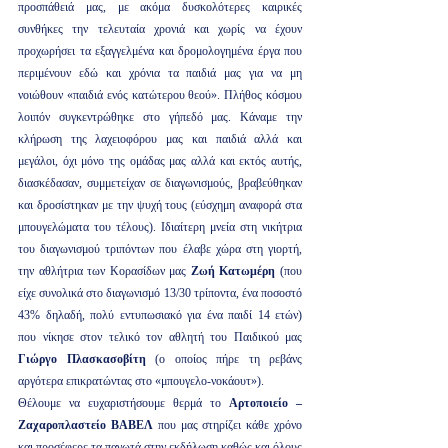
προσπάθειά μας, με ακόμα δυσκολότερες καιρικές 
συνθήκες την τελευταία χρονιά και χωρίς να έχουν 
προχωρήσει τα εξαγγελμένα και δρομολογημένα έργα που 
περιμένουν εδώ και χρόνια τα παιδιά μας για να μη 
νοιώθουν «παιδιά ενός κατώτερου θεού». Πλήθος κόσμου 
λοιπόν συγκεντρώθηκε στο γήπεδό μας. Κάναμε την 
κλήρωση της λαχειοφόρου μας και παιδιά αλλά και 
μεγάλοι, όχι μόνο της ομάδας μας αλλά και εκτός αυτής, 
διασκέδασαν, συμμετείχαν σε διαγωνισμούς, βραβεύθηκαν 
και δροσίστηκαν με την ψυχή τους (εύσχημη αναφορά στα 
μπουγελώματα του τέλους). Ιδιαίτερη μνεία στη νικήτρια 
του διαγωνισμού τριπόντων που έλαβε χώρα στη γιορτή, 
την αθλήτρια των Κορασίδων μας 
Ζωή Κατωμέρη
 (που 
είχε συνολικά στο διαγωνισμό 13/30 τρίποντα, ένα ποσοστό 
43% δηλαδή, πολύ εντυπωσιακό για ένα παιδί 14 ετών) 
που νίκησε στον τελικό τον αθλητή του Παιδικού μας 
Γιώργο Πλασκασοβίτη
 (ο οποίος πήρε τη ρεβάνς 
αργότερα επικρατώντας στο «μπουγελο-νοκάουτ»).
Θέλουμε να ευχαριστήσουμε θερμά το 
Αρτοποιείο – 
Ζαχαροπλαστείο ΒΑΒΕΛ 
που μας στηρίζει κάθε χρόνο 
και προσέφερε τα παγωτά στην εκδήλωση καθώς και όλους 