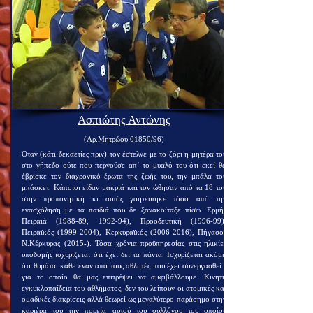
Ασπιώτης Αντώνης
(Αρ.Μητρώου 01850/96)​
Όταν (κάτι δεκαετίες πριν) τον έστελνε με το ζόρι η μητέρα του
στο γήπεδο ούτε που περνούσε απ’ το μυαλό του ότι εκεί θα
έβρισκε τον διαχρονικό έρωτα της ζωής του, την μπάλα του
μπάσκετ. Κάποιοι είδαν μακριά και τον ώθησαν από τα 18 του
στην προπονητική κι αυτός γοητεύτηκε τόσο από την
ενασχόληση με τα παιδιά που δε ξανακοίταξε πίσω. Ερμής
Πειραιά (1988-89, 1992-94), Προοδευτική (1996-99),
Πειραϊκός
(1999-2004)
, Κερκυραϊκός
(2006-2016)
, Πήγασος
Ν.Κέρκυρας (2015-). Τόσα χρόνια προϋπηρεσίας στις ηλικίες
υποδομής ισχυρίζεται ότι έχει δει τα πάντα. Ισχυρίζεται ακόμη
ότι θυμάται κάθε έναν από τους αθλητές που έχει συνεργασθεί -
για το οποίο θα μας επιτρέψει να αμφιβάλλουμε. Κινητή
εγκυκλοπαίδεια του αθλήματος, δεν του λείπουν οι ατομικές και
ομαδικές διακρίσεις αλλά θεωρεί ως μεγαλύτερο παράσημο στην
καριέρα του την πορεία αυτού του συλλόγου του οποίου