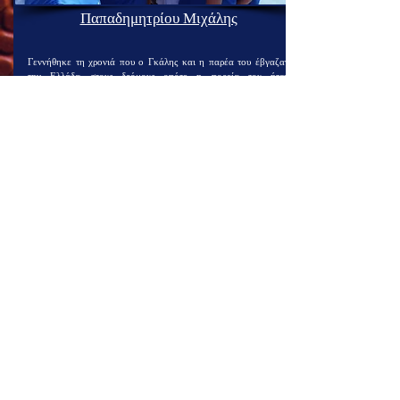
Παπαδημητρίου Μιχάλης
Γεννήθηκε τη χρονιά που ο Γκάλης και η παρέα του έβγαζαν
την Ελλάδα στους δρόμους οπότε η πορεία του ήταν
αναμενόμενη. Αγωνίστηκε σε ομάδες της Αθήνας μέχρι η ζωή να
τον φέρει πίσω στον τόπο καταγωγής του. Οι εμπειρίες του και η
φιλοσοφία του για το άθλημα έδεσαν αμέσως με τις δικές μας.
Λίγο αγριωπός στην όψη, προβληματιστήκαμε στο πως θα
ταίριαζε με τα «μωρά» μας, τα προαγωνιστικά τμήματα που του
εμπιστευτήκαμε. Άδικα όμως, γιατί η αγάπη και η διάθεση να
προσφέρει τον έκαναν πολύ δημοφιλή στους μπόμπιρές μας που
νοιώθουν ζεστασιά και ασφάλεια κοντά του. Ο Μάικ όπως τον
λένε στα αγωνιστικά τμήματα, που τον νοιώθουν «δικό τους»
ίσως γιατί ακόμα δεν έχει «σκοτώσει» τον παίκτη που έχει μέσα
του, συμμετέχει ενεργά στον αγωνιστικό σχεδιασμό και όραμά
του να αγωνισθεί δίπλα σ’ αυτούς στα προσεχή ανδρικά
πρωταθλήματα της ένωσής μας. Άλλωστε, κατέχει ήδη τον τίτλο
του σκόρερ του πρώτου καλαθιού στην ιστορία του ανδρικού
τμήματος του Συλλόγου μας, τον Μάρτιο του 2020 για το
πρωτάθλημα της Γ’ ΕΣΚΑΒΔΕ λίγο πριν η καραντίνα
σταματήσει τα πάντα.