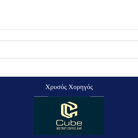
Καλοκαιρινή Γιορτή 2026
Το τέ
Γιορτ
Χρυσός Χορηγός