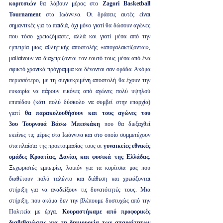
κοριτσιών
 θα λάβουν μέρος στο 
Zagori Basketball 
Tournament
 στα Ιωάννινα. Οι δράσεις αυτές είναι 
σημαντικές για τα παιδιά, όχι μόνο γιατί θα δώσουν αγώνες 
που τόσο χρειαζόμαστε, αλλά και γιατί μέσα από την 
εμπειρία μιας αθλητικής αποστολής «απογαλακτίζονται», 
μαθαίνουν να διαχειρίζονται τον εαυτό τους μέσα από ένα 
σφικτό χρονικά πρόγραμμα και δένονται σαν ομάδα. Ακόμα 
περισσότερο, με τη συγκεκριμένη αποστολή θα έχουν την 
ευκαιρία να πάρουν εικόνες από αγώνες πολύ υψηλού 
επιπέδου (κάτι πολύ δύσκολο να συμβεί στην επαρχία) 
γιατί 
θα παρακολουθήσουν και τους αγώνες του 
3ου Τουρνουά Βάσω Μπεσκάκη
 που θα διεξαχθεί 
εκείνες τις μέρες στα Ιωάννινα και στο οποίο συμμετέχουν 
στα πλαίσια της προετοιμασίας τους οι 
γυναικείες εθνικές 
ομάδες Κροατίας, Δανίας και φυσικά της Ελλάδας
. 
Ξεχωριστές εμπειρίες λοιπόν για τα κορίτσια μας που 
διαθέτουν πολύ ταλέντο και διάθεση και χρειάζονται 
στήριξη για να αναδείξουν τις δυνατότητές τους. Μια 
στήριξη, που ακόμα δεν την βλέπουμε δυστυχώς από την 
Πολιτεία με έργα. 
Κουραστήκαμε από προφορικές 
διαβεβαιώσεις για τη δημιουργία των απαραίτητων 