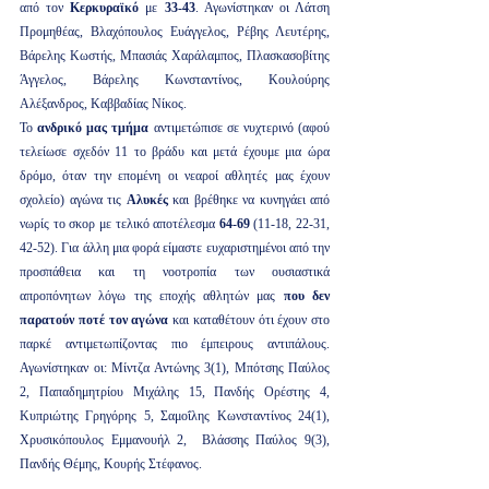
από τον 
Κερκυραϊκό 
με 
33-43
. Αγωνίστηκαν οι Λάτση 
Προμηθέας, Βλαχόπουλος Ευάγγελος, Ρέβης Λευτέρης, 
Βάρελης Κωστής, Μπασιάς Χαράλαμπος, Πλασκασοβίτης 
Άγγελος, Βάρελης Κωνσταντίνος, Κουλούρης 
Αλέξανδρος, Καββαδίας Νίκος.
Το 
ανδρικό μας τμήμα 
αντιμετώπισε σε νυχτερινό (αφού 
τελείωσε σχεδόν 11 το βράδυ και μετά έχουμε μια ώρα 
δρόμο, όταν την επομένη οι νεαροί αθλητές μας έχουν 
σχολείο) αγώνα τις 
Αλυκές 
και βρέθηκε να κυνηγάει από 
νωρίς το σκορ με τελικό αποτέλεσμα 
64-69
 (11-18, 22-31, 
42-52). Για άλλη μια φορά είμαστε ευχαριστημένοι από την 
προσπάθεια και τη νοοτροπία των ουσιαστικά 
απροπόνητων λόγω της εποχής αθλητών μας 
που δεν 
παρατούν ποτέ τον αγώνα 
και καταθέτουν ότι έχουν στο 
παρκέ αντιμετωπίζοντας πιο έμπειρους αντιπάλους. 
Αγωνίστηκαν οι: Μίντζα Αντώνης 3(1), Μπότσης Παύλος 
2, Παπαδημητρίου Μιχάλης 15, Πανδής Ορέστης 4, 
Κυπριώτης Γρηγόρης 5, Σαμοΐλης Κωνσταντίνος 24(1), 
Χρυσικόπουλος Εμμανουήλ 2,  Βλάσσης Παύλος 9(3), 
Πανδής Θέμης, Κουρής Στέφανος.