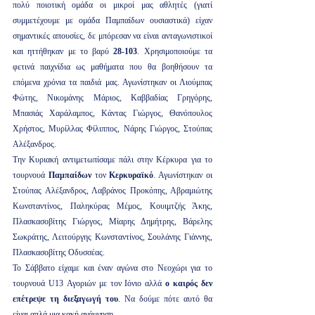
πολύ ποιοτική ομάδα οι μικροί μας αθλητές (γιατί 
συμμετέχουμε με ομάδα Παμπαίδων ουσιαστικά) είχαν 
σημαντικές απουσίες, δε μπόρεσαν να είναι ανταγωνιστικοί 
και ηττήθηκαν με το βαρύ 
28-103
. Χρησιμοποιούμε τα 
φετινά παιχνίδια ως μαθήματα που θα βοηθήσουν τα 
επόμενα χρόνια τα παιδιά μας. Αγωνίστηκαν οι Λιούμπας 
Φώτης, Νικομάνης Μάριος, Καββαδίας Γρηγόρης, 
Μπασιάς Χαράλαμπος, Κάντας Γιώργος, Θανόπουλος 
Χρήστος, Μυρίλλας Φίλιππος, Νάρης Γιώργος, Στούπας 
Αλέξανδρος.
Την Κυριακή αντιμετωπίσαμε πάλι στην Κέρκυρα για το 
τουρνουά 
Παμπαίδων 
τον 
Κερκυραϊκό
. Αγωνίστηκαν οι 
Στούπας Αλέξανδρος, Λαβράνος Προκόπης, Αβραμιώτης 
Κωνσταντίνος, Παληκύρας Μέμος, Κουιμτζής Άκης, 
Πλασκασοβίτης Γιώργος, Μίαρης Δημήτρης, Βάρελης 
Σωκράτης, Λειτούργης Κωνσταντίνος, Σουλάνης Γιάννης, 
Πλασκασοβίτης Οδυσσέας.
Το Σάββατο είχαμε και έναν αγώνα στο Νεοχώρι για το 
τουρνουά U13 Αγοριών με τον Ιόνιο αλλά 
ο καιρός δεν 
επέτρεψε τη διεξαγωγή του
. Να δούμε πότε αυτό θα 
είναι απλά μια κακή ανάμνηση…