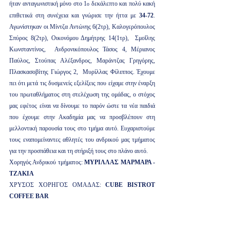
ήταν ανταγωνιστική μόνο στο 1
 δεκάλεπτο και πολύ κακή 
ο
επιθετικά στη συνέχεια και γνώρισε την ήττα με 
34-72
. 
Αγωνίστηκαν οι Μίντζα Αντώνης 6(2τρ), Καλογερόπουλος 
Σπύρος 8(2τρ), Οικονόμου Δημήτρης 14(1τρ),  Σμοΐλης 
Κωνσταντίνος,  Ανδρονικόπουλος Τάσος 4, Μέριανος 
Παύλος, Στούπας Αλέξανδρος, Μαράντζας Γρηγόρης, 
Πλασκασοβίτης Γιώργος 2,  Μυρίλλας Φίλιππος. Έχουμε 
πει ότι μετά τις δυσμενείς εξελίξεις που είχαμε στην έναρξη 
του πρωταθλήματος στη στελέχωση της ομάδας, ο στόχος 
μας εφέτος είναι να δίνουμε το παρόν ώστε τα νέα παιδιά 
που έχουμε στην Ακαδημία μας να προσβλέπουν στη 
μελλοντική παρουσία τους στο τμήμα αυτό. Ευχαριστούμε 
τους εναπομείναντες αθλητές του ανδρικού μας τμήματος 
για την προσπάθεια και τη στήριξή τους στο πλάνο αυτό.
Χορηγός Ανδρικού τμήματος: 
ΜΥΡΙΛΛΑΣ ΜΑΡΜΑΡΑ - 
ΤΖΑΚΙΑ
ΧΡΥΣΟΣ ΧΟΡΗΓΟΣ ΟΜΑΔΑΣ: 
CUBE BISTROT 
COFFEE BAR