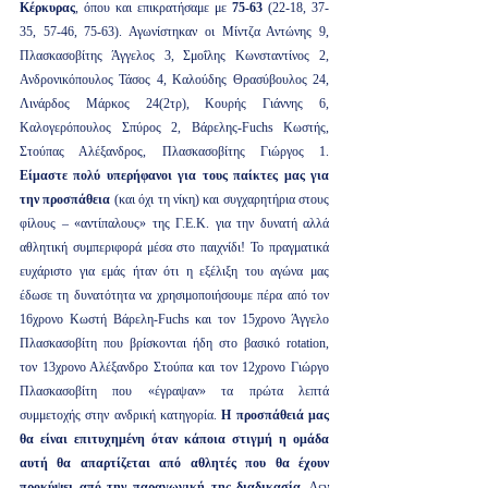
Κέρκυρας
, όπου και επικρατήσαμε με 
75-63
 (22-18, 37-
35, 57-46, 75-63). Αγωνίστηκαν οι Μίντζα Αντώνης 9, 
Πλασκασοβίτης Άγγελος 3, Σμοΐλης Κωνσταντίνος 2, 
Ανδρονικόπουλος Τάσος 4, Καλούδης Θρασύβουλος 24, 
Λινάρδος Μάρκος 24(2τρ), Κουρής Γιάννης 6, 
Καλογερόπουλος Σπύρος 2, Βάρελης-Fuchs Κωστής, 
Στούπας Αλέξανδρος, Πλασκασοβίτης Γιώργος 1. 
Είμαστε πολύ υπερήφανοι για τους παίκτες μας για 
την προσπάθεια
 (και όχι τη νίκη) και συγχαρητήρια στους 
φίλους – «αντίπαλους» της Γ.Ε.Κ. για την δυνατή αλλά 
αθλητική συμπεριφορά μέσα στο παιχνίδι! Το πραγματικά 
ευχάριστο για εμάς ήταν ότι η εξέλιξη του αγώνα μας 
έδωσε τη δυνατότητα να χρησιμοποιήσουμε πέρα από τον 
16χρονο Κωστή Βάρελη-Fuchs και τον 15χρονο Άγγελο 
Πλασκασοβίτη που βρίσκονται ήδη στο βασικό rotation, 
τον 13χρονο Αλέξανδρο Στούπα και τον 12χρονο Γιώργο 
Πλασκασοβίτη που «έγραψαν» τα πρώτα λεπτά 
συμμετοχής στην ανδρική κατηγορία. 
Η προσπάθειά μας 
θα είναι επιτυχημένη όταν κάποια στιγμή η ομάδα 
αυτή θα απαρτίζεται από αθλητές που θα έχουν 
προκύψει από την παραγωγική της διαδικασία
. Δεν 