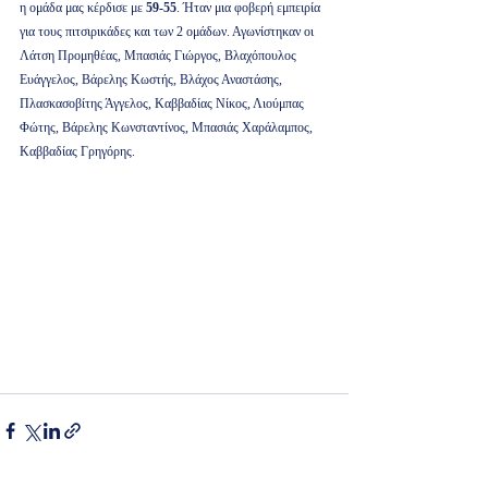
η ομάδα μας κέρδισε με 
59-55
. Ήταν μια φοβερή εμπειρία 
για τους πιτσιρικάδες και των 2 ομάδων. Αγωνίστηκαν οι 
Λάτση Προμηθέας, Μπασιάς Γιώργος, Βλαχόπουλος 
Ευάγγελος, Βάρελης Κωστής, Βλάχος Αναστάσης, 
Πλασκασοβίτης Άγγελος, Καββαδίας Νίκος, Λιούμπας 
Φώτης, Βάρελης Κωνσταντίνος, Μπασιάς Χαράλαμπος, 
Καββαδίας Γρηγόρης.