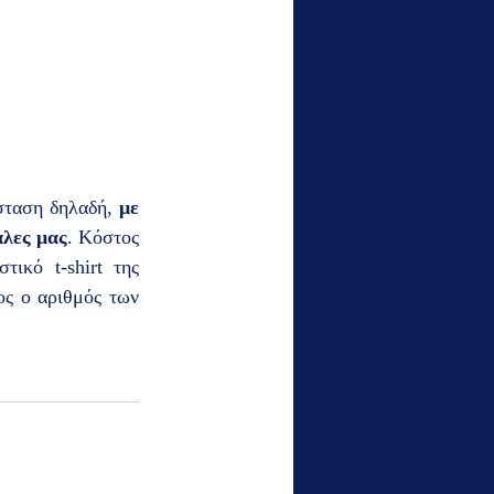
σταση δηλαδή, 
με 
άλες μας
. Κόστος 
κό t-shirt της 
ς ο αριθμός των 